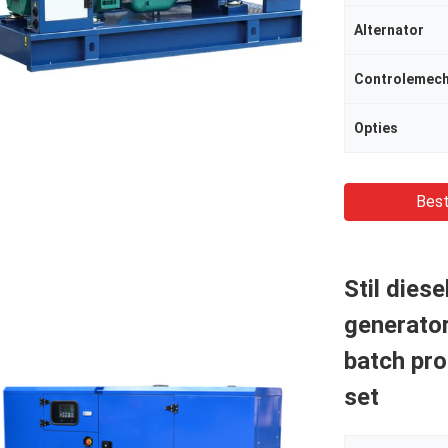
Alternator
Controlemec
Opties
Best
Stil dies
generato
batch pro
set