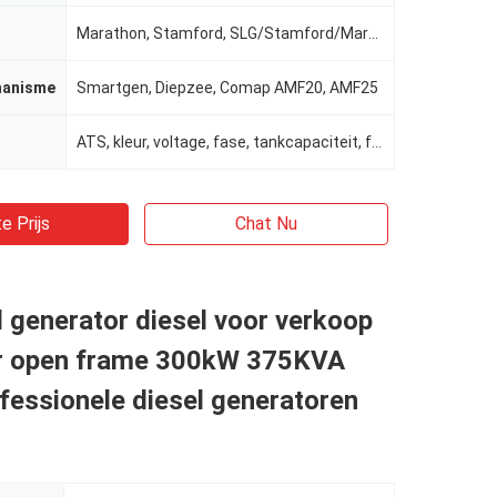
Marathon, Stamford, SLG/Stamford/Marathon/Meccatle/Leroy-somer, Stamford of Newtec, Engga
hanisme
Smartgen, Diepzee, Comap AMF20, AMF25
ATS, kleur, voltage, fase, tankcapaciteit, frequentie
e Prijs
Chat Nu
el generator diesel voor verkoop
r open frame 300kW 375KVA
fessionele diesel generatoren