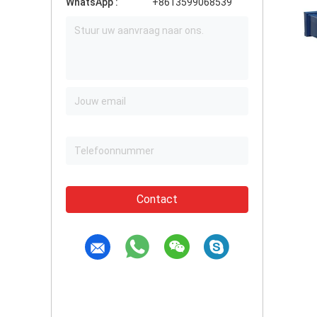
WhatsApp :
+8613599068539
Contact