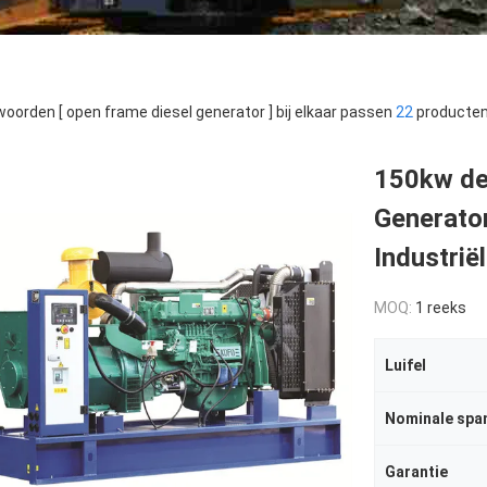
oorden [ open frame diesel generator ] bij elkaar passen
22
producten
150kw de
Generato
Industrië
MOQ:
1 reeks
Luifel
Nominale spa
Garantie