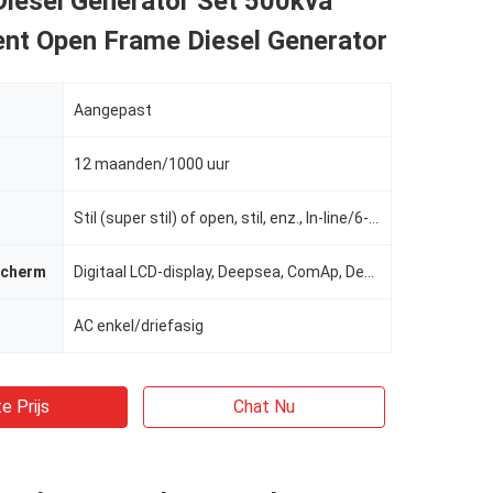
iesel Generator Set 500kva
ent Open Frame Diesel Generator
Aangepast
12 maanden/1000 uur
Stil (super stil) of open, stil, enz., In-line/6-cilinder/4-takt/4-kleppen/19L, geluiddichte (stil)
scherm
Digitaal LCD-display, Deepsea, ComAp, Deepsea / ComAp / Harsen / Smartgen 6110, Smartgen
AC enkel/driefasig
e Prijs
Chat Nu