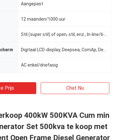
Aangepast
12 maanden/1000 uur
Stil (super stil) of open, stil, enz., In-line/6-cilinder/4-takt/4-kleppen/19L, geluiddichte (stil)
scherm
Digitaal LCD-display, Deepsea, ComAp, Deepsea / ComAp / Harsen / Smartgen 6110, Smartgen
AC enkel/driefasig
e Prijs
Chat Nu
verkoop 400kW 500KVA Cum min
nerator Set 500kva te koop met
ent Open Frame Diesel Generator