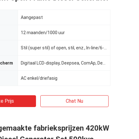
Aangepast
12 maanden/1000 uur
Stil (super stil) of open, stil, enz., In-line/6-cilinder/4-takt/4-kleppen/19L, geluiddichte (stil)
scherm
Digitaal LCD-display, Deepsea, ComAp, Deepsea / ComAp / Harsen / Smartgen 6110, Smartgen
AC enkel/driefasig
e Prijs
Chat Nu
gemaakte fabrieksprijzen 420kW