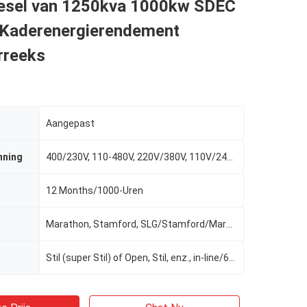
iesel van 1250kva 1000kw SDEC
 Kaderenergierendement
rreeks
Aangepast
nning
400/230V, 110-480V, 220V/380V, 110V/240V, 380V
12 Months/1000-Uren
Marathon, Stamford, SLG/Stamford/Marathon/Meccatle/Leroy-somer, Stamford of Newtec, Engga
Stil (super Stil) of Open, Stil, enz., in-line/6-Cylinder/4-Stroke/4-Valve/19L, Geluiddichte (Stille