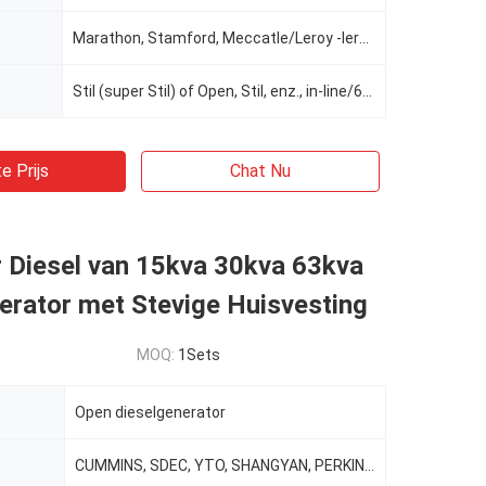
Marathon, Stamford, Meccatle/Leroy -leroy-somer, Stamford of Newtec, Engga
Stil (super Stil) of Open, Stil, enz., in-line/6-Cylinder/4-Stroke/4-Valve/19L, Geluiddichte (Stille
e Prijs
Chat Nu
 Diesel van 15kva 30kva 63kva
erator met Stevige Huisvesting
MOQ:
1Sets
Open dieselgenerator
CUMMINS, SDEC, YTO, SHANGYAN, PERKINS .....