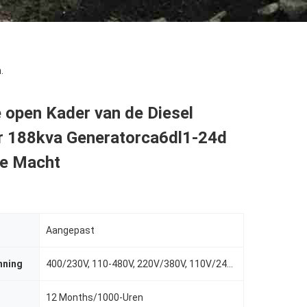
.
 open Kader van de Diesel
r 188kva Generatorca6dl1-24d
le Macht
Aangepast
nning
400/230V, 110-480V, 220V/380V, 110V/240V, 380V
12 Months/1000-Uren