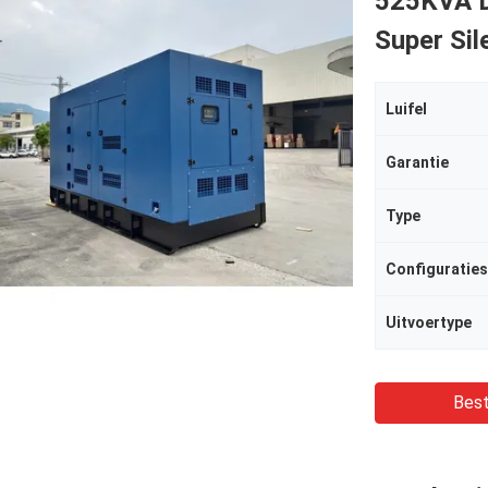
525KVA D
Super Sil
Luifel
Garantie
Type
Configuratie
Uitvoertype
Best