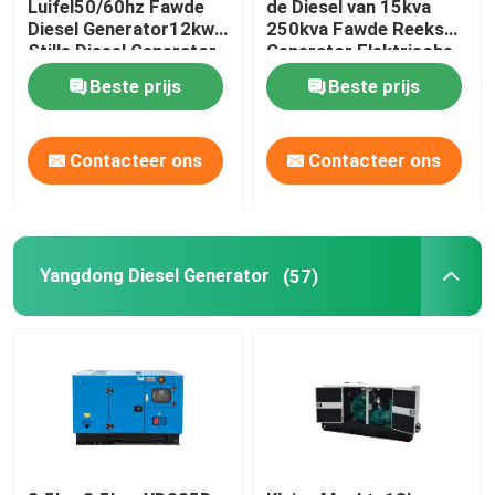
Luifel50/60hz Fawde
de Diesel van 15kva
Diesel Generator12kw
250kva Fawde Reeks
Stille Diesel Generator
Generator Elektrische
Open dieselgenerator
Generator
Beste prijs
Beste prijs
Container-dieselgenerator
Contacteer ons
Contacteer ons
Yanmar diesel generators
Baudouin-dieselgenerator
Yangdong Diesel Generator
(57)
Deutz Diesel Generators
Aanhangwagen Diesel Generator