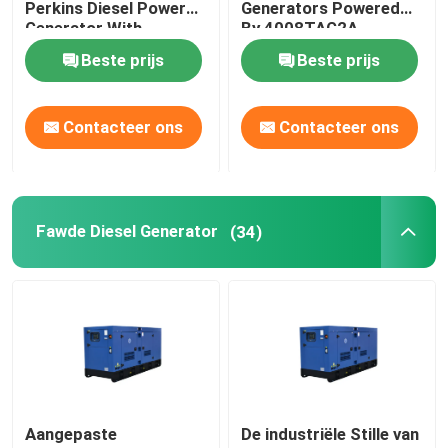
Perkins Diesel Power
Generators Powered
Generator With
By 4008TAG2A
Stamford
Yangdong Diesel Generator
Beste prijs
Beste prijs
YUCHAI-diesel generator
Contacteer ons
Contacteer ons
Diesel van Ricardo generator
Fawde Diesel Generator
(34)
Weichai Diesel Generator
SDEC-Diesel Generator
Isuzu Diesel Generators
Stille Diesel Generator
Aangepaste
De industriële Stille van