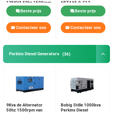
125KVA 50hz 1500rpm
6BTAA5.9-G12
Beste prijs
Beste prijs
Ongeveer ons
Contacteer ons
Contacteer ons
Fabrieksreis
Kwaliteitscontrole
Perkins Diesel Generators
(36)
Verzoek om een Citaat
Cummins-Diesel Generators
Perkins Diesel Generators
9Kva de Alternator
Bobig Stille 1000kva
50hz 1500rpm van
Perkins Diesel
Fawde Diesel Generator