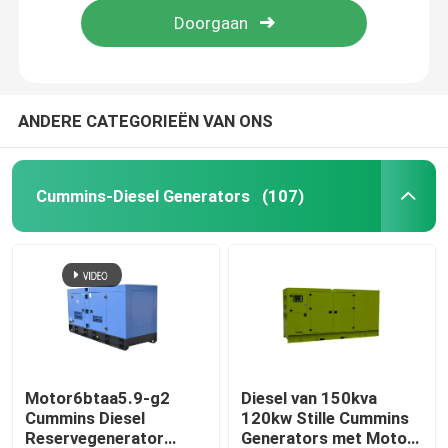
ANDERE CATEGORIEËN VAN ONS
Cummins-Diesel Generators
(107)
Huis
Producten
Motor6btaa5.9-g2
Diesel van 150kva
Cummins Diesel
120kw Stille Cummins
Reservegenerator
Generators met Motor
Video's