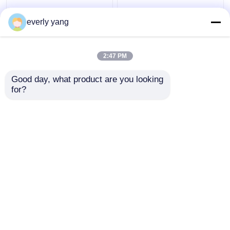
Industriële Diesel van
Diesel van IP23 313kva
75kva 60kw Yuchai
250kw Elektrisch
everly yang
Generatorreeks met
Yuchai Generator Stil
DIEPZEEcontrolemechanisme
Open Type
2:47 PM
Beste prijs
Beste prijs
Good day, what product are you looking 
for?
Contacteer ons
Contacteer ons
Bekijk meer
Thuis
Ongeveer ons
Contacteer ons
Desktop Site
Sitemap
Privacy Policy
Kwaliteit
Cummins-Diesel Generators
China