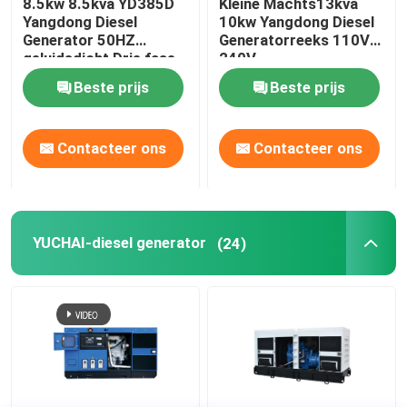
8.5kw 8.5kva YD385D
Kleine Machts13kva
Yangdong Diesel
10kw Yangdong Diesel
Generator 50HZ
Generatorreeks 110V
geluidsdicht Drie fase
240V
Beste prijs
Beste prijs
Contacteer ons
Contacteer ons
YUCHAI-diesel generator
(24)