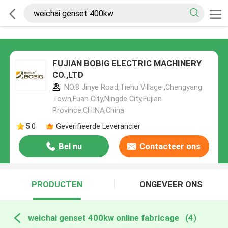
FUJIAN BOBIG ELECTRIC MACHINERY
CO.,LTD
NO.8 Jinye Road,Tiehu Village ,Chengyang
Town,Fuan City,Ningde City,Fujian
Province.CHINA,China
5.0
Geverifieerde Leverancier
Bel nu
Contacteer ons
PRODUCTEN
ONGEVEER ONS
weichai genset 400kw online fabricage
(4)