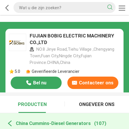
FUJIAN BOBIG ELECTRIC MACHINERY
CO.,LTD
NO.8 Jinye Road,Tiehu Village ,Chengyang
Town,Fuan City,Ningde City,Fujian
Province.CHINA,China
5.0
Geverifieerde Leverancier
Bel nu
Contacteer ons
PRODUCTEN
ONGEVEER ONS
China Cummins-Diesel Generators
(107)