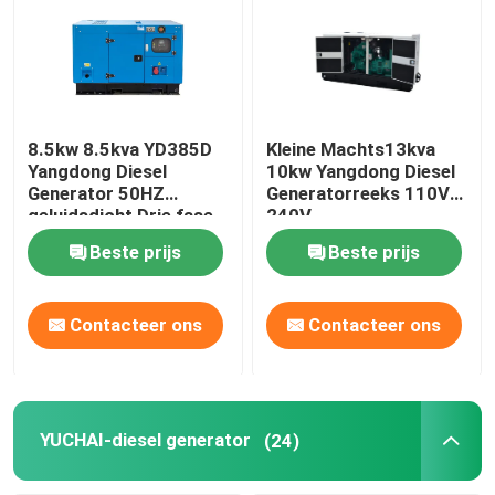
8.5kw 8.5kva YD385D
Kleine Machts13kva
Yangdong Diesel
10kw Yangdong Diesel
Generator 50HZ
Generatorreeks 110V
geluidsdicht Drie fase
240V
Beste prijs
Beste prijs
Contacteer ons
Contacteer ons
YUCHAI-diesel generator
(24)