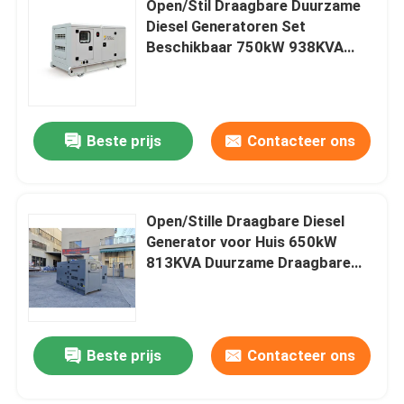
Open/Stil Draagbare Duurzame
Diesel Generatoren Set
Open dieselgenerator
Beschikbaar 750kW 938KVA
Vermogen Silent Genset Diesel
Generator
Container-dieselgenerator
Beste prijs
Contacteer ons
Yanmar diesel generators
Baudouin-dieselgenerator
Open/Stille Draagbare Diesel
Generator voor Huis 650kW
813KVA Duurzame Draagbare
Deutz Diesel Generators
Power 3fase Diesel Generator
Diesel te koop
Aanhangwagen Diesel Generator
Beste prijs
Contacteer ons