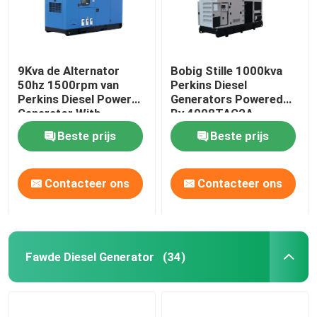
9Kva de Alternator
Bobig Stille 1000kva
50hz 1500rpm van
Perkins Diesel
Perkins Diesel Power
Generators Powered
Generator With
By 4008TAG2A
Stamford
Beste prijs
Beste prijs
Contacteer ons
Contacteer ons
Fawde Diesel Generator
(34)