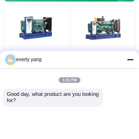
10KW-360KW de
Gekoelde het Water van
Aangepaste Luifel Tyoe
de Weifangmotor
everly yang
van Ricardo Engine
WT10B-231DE Ricardo
Generator 50/60HZ
Diesel Generator
200kw
1:31 PM
Beste prijs
Beste prijs
Good day, what product are you looking 
for?
Contacteer ons
Contacteer ons
Bekijk meer