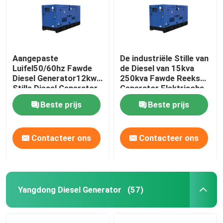
Aangepaste
De industriële Stille van
Luifel50/60hz Fawde
de Diesel van 15kva
Diesel Generator12kw
250kva Fawde Reeks
Stille Diesel Generator
Generator Elektrische
Generator
Beste prijs
Beste prijs
Contacteer ons
Contacteer ons
Yangdong Diesel Generator
(57)