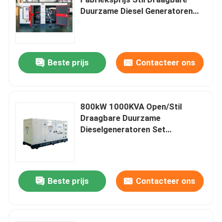
Duurzame Diesel Generatoren
Set Vermogensvermogen Genset
Yangdong Diesel Generator
Generator Cummi
YUCHAI-diesel generator
Beste prijs
Contacteer ons
Diesel van Ricardo generator
800kW 1000KVA Open/Stil
Draagbare Duurzame
Weichai Diesel Generator
Dieselgeneratoren Set
Beschikbare
SDEC-Diesel Generator
vermogenscapaciteiten Stille
Genset-dieselgenerator Cummin
s
Beste prijs
Contacteer ons
Isuzu Diesel Generators
Stille Diesel Generator