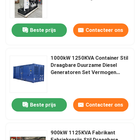
Generator Draagbare Duurzame
Originele Motor Cummi
Ongeveer ons
Beste prijs
Contacteer ons
Fabrieksreis
Kwaliteitscontrole
1000kW 1250KVA Container Stil
Draagbare Duurzame Diesel
Generatoren Set Vermogen
Verzoek om een Citaat
Genset Generator Cummi
Cummins-Diesel Generators
Beste prijs
Contacteer ons
Perkins Diesel Generators
900kW 1125KVA Fabrikant
Fawde Diesel Generator
Fabrieksprijs Stil Draagbare