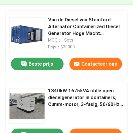
Van de Diesel van Stamford
Alternator Containerized Diesel
Generator Hoge Macht
Generator
MOQ：1Sets
Prijs：$30000
Beste prijs
Contacteer ons
1340kW 1675kVA stille open
dieselgenerator in containers,
Cumm-motor, 3-fasig, 50/60Hz,
industriële back-
upstroomondersteuning OEM