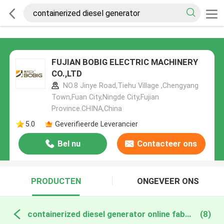
FUJIAN BOBIG ELECTRIC MACHINERY
CO.,LTD
NO.8 Jinye Road,Tiehu Village ,Chengyang
Town,Fuan City,Ningde City,Fujian
Province.CHINA,China
5.0
Geverifieerde Leverancier
Bel nu
Contacteer ons
PRODUCTEN
ONGEVEER ONS
containerized diesel generator online fabricage
(8)