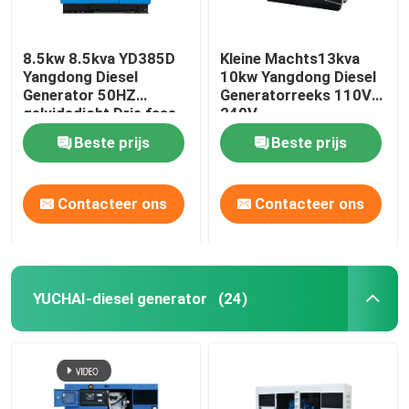
8.5kw 8.5kva YD385D
Kleine Machts13kva
Yangdong Diesel
10kw Yangdong Diesel
Generator 50HZ
Generatorreeks 110V
geluidsdicht Drie fase
240V
Beste prijs
Beste prijs
Contacteer ons
Contacteer ons
YUCHAI-diesel generator
(24)