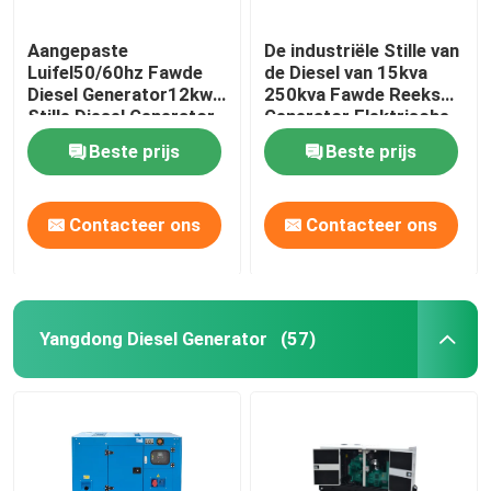
Aangepaste
De industriële Stille van
Luifel50/60hz Fawde
de Diesel van 15kva
Diesel Generator12kw
250kva Fawde Reeks
Stille Diesel Generator
Generator Elektrische
Generator
Beste prijs
Beste prijs
Contacteer ons
Contacteer ons
Yangdong Diesel Generator
(57)