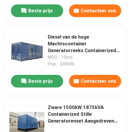
Beste prijs
Contacteer ons
Diesel van de hoge
Machtscontainer
Generatorreeks Containerized
Genset 1200kw
MOQ：1Sets
Prijs：$30000
Beste prijs
Contacteer ons
Zware 1500kW 1875kVA
Containerized Stille
Generatorenset Aangedreven
door Cummins, 3-Fase 50/60Hz,