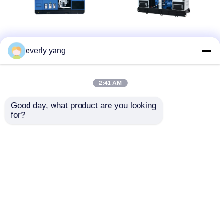
Industriële Diesel van
Diesel van IP23 313kva
75kva 60kw Yuchai
250kw Elektrisch
everly yang
Generatorreeks met
Yuchai Generator Stil
DIEPZEEcontrolemechanisme
Open Type
2:41 AM
Beste prijs
Beste prijs
Good day, what product are you looking 
for?
Contacteer ons
Contacteer ons
Bekijk meer
Thuis
Ongeveer ons
Contacteer ons
Desktop Site
Sitemap
Privacy Policy