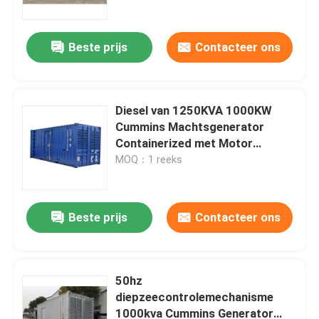
OEM Maatwerk Beschikbaar
Beste prijs
Contacteer ons
Diesel van 1250KVA 1000KW
Cummins Machtsgenerator
Containerized met Motor
KTA38-G9
MOQ：1 reeks
Beste prijs
Contacteer ons
Huis
Producten
50hz
diepzeecontrolemechanisme
1000kva Cummins Generator
Video's