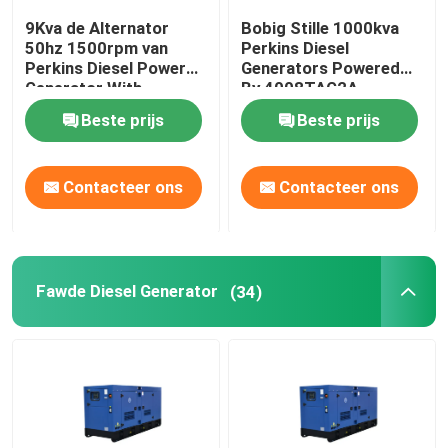
9Kva de Alternator
Bobig Stille 1000kva
50hz 1500rpm van
Perkins Diesel
Perkins Diesel Power
Generators Powered
Generator With
By 4008TAG2A
Stamford
Beste prijs
Beste prijs
Contacteer ons
Contacteer ons
Fawde Diesel Generator
(34)