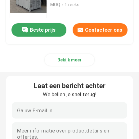
Containerized Genset
MOQ：1 reeks
Ongeveer ons
Beste prijs
Contacteer ons
Fabrieksreis
Kwaliteitscontrole
Bekijk meer
Verzoek om een Citaat
Laat een bericht achter
We bellen je snel terug!
Cummins-Diesel Generators
Perkins Diesel Generators
Fawde Diesel Generator