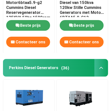
Motor6btaa5.9-g2
Diesel van 150kva
Cummins Diesel
120kw Stille Cummins
Open dieselgenerator
Reservegenerator
Generators met Motor
125KVA 50hz 1500rpm
6BTAA5.9-G12
Beste prijs
Beste prijs
Container-dieselgenerator
Contacteer ons
Contacteer ons
Yanmar diesel generators
Baudouin-dieselgenerator
Perkins Diesel Generators
(36)
Deutz Diesel Generators
Aanhangwagen Diesel Generator