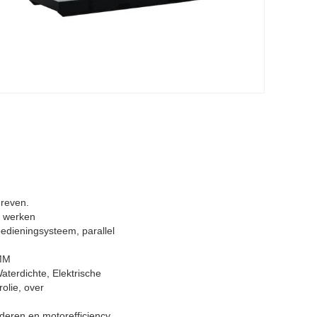
reven.
e werken
edieningsysteem, parallel
6MM
terdichte, Elektrische
olie, over
deren en motorefficiency