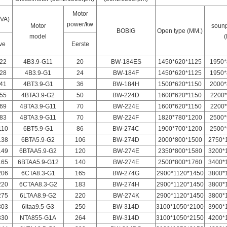
Motor
KVA
)
power/kw
Motor
sounp
BOBIG
Open type (MM.)
model
ve
Eerste
22
4B3.9-G11
20
BW-184ES
1450*620*1125
1950*
28
4B3.9-G1
24
BW-184F
1450*620*1125
1950*
41
4BT3.9-G1
36
BW-184H
1500*620*1150
2000*
55
4BTA3.9-G2
50
BW-224D
1600*620*1150
2200*
69
4BTA3.9-G11
70
BW-224E
1600*620*1150
2200*
83
4BTA3.9-G11
70
BW-224F
1820*780*1200
2500*
110
6BT5.9-G1
86
BW-274C
1900*700*1200
2500*
138
6BTA5.9-G2
106
BW-274D
2000*800*1500
2750*
149
6BTAA5.9-G2
120
BW-274E
2350*800*1580
3200*
165
6BTAA5.9-G12
140
BW-274E
2500*800*1760
3400*
206
6CTA8.3-G1
165
BW-274G
2900*1120*1450
3800*
220
6CTAA8.3-G2
183
BW-274H
2900*1120*1450
3800*
275
6LTAA8.9-G2
220
BW-274K
2900*1120*1450
3800*
303
6ltaa9.5-G3
250
BW-314D
3100*1050*2100
3900*
330
NTA855-G1A
264
BW-314D
3100*1050*2150
4200*