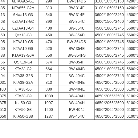
344
6LTAA9.5-G1
290
BW-314DS
3100*1050*2150
4200*
385
NTA855-G2A
313
BW-314F
3100*1050*2150
4200*
413
6ztaa13-G3
340
BW-314F
3600*1500*2460
4500*
468
6ZTAA13-G2
390
BW-354C
3600*1500*2460
4500*
481
6ZTAA13-G4
400
BW-354C
4500*1800*2745
5600*
550
Qsz13-G3
450
BW-354D
4500*1800*2745
5600*
605
KTAA19-G5
470
BW-354DS
4500*1800*2745
5600*
660
KTAA19-G6
520
BW-354E
4500*1800*2745
5600*
688
KTAA19-G6A
550
BW-354FS
4500*1800*2745
5600*
756
QSK19-G4
574
BW-354F
4500*1800*2745
5600*
825
KTA38-G2
664
BW-404B
4500*1800*2745
5600*
894
KTA38-G2B
711
BW-404C
4500*1800*2745
6100*
031
KTA38-G2A
813
BW-404E
4650*2065*2500
6100*
100
KTA38-G5
880
BW-404E
4650*2065*2500
6100*
375
KTA38-G9
1089
BW-404H
4650*2065*2500
6100*
375
Kta50-G3
1097
BW-404H
4650*2065*2500
6100*
513
KTA50-G8
1200
BW-404J
4650*2065*2500
6100*
650
KTA50-GS8
1287
BW-454C
4650*2065*2500
6100*