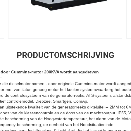
PRODUCTOMSCHRIJVING
ks door Cummins-motor 200KVA wordt aangedreven
:
die dieselmotor samen - door originele Cummins-motor wordt aanged
ator met ventilator, genoeg motor het koelen systeemwaarborg het oud
rd de controlesysteem van de generatorreeks, ATS-systeem, afstandsb
tatief controlemodel, Diepzee, Smartgen, ComAp,
Van uitstekende kwaliteit van de generatorreeks dikteluifel -- 2MM tot 
doos van de klassencontrole en de doos van de machtsoutput. IP55, Wa
de bescherming van de Hoogwatertemperatuur, het alarm van de Motor
requency-bescherming, de eenheid van het Noodsituatieeinde
eertype voor luchttoevloed & luchtafzet die het lawaai kunnen vermin