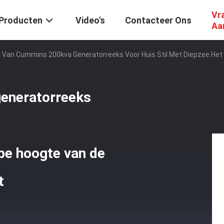
Vr
Producten
Video's
Contacteer Ons
Aa
l Van Cummins 200kva Generatorreeks Voor Huis Stil Met Diepzee H
generatorreeks
e hoogte van de
t