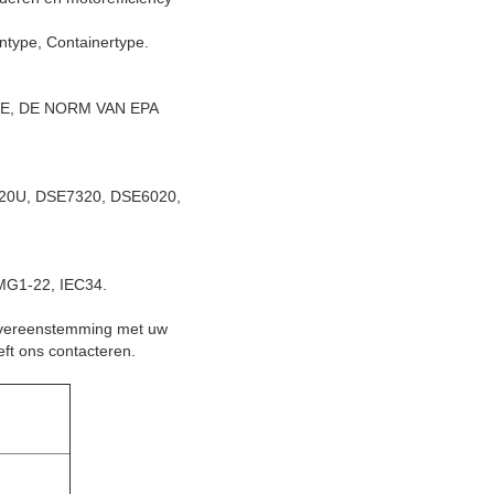
ntype, Containertype.
, CE, DE NORM VAN EPA
M6120U, DSE7320, DSE6020,
MG1-22, IEC34.
t overeenstemming met uw
eft ons contacteren.