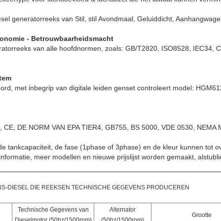
esel generatorreeks van Stil, stil Avondmaal, Geluiddicht, Aanhangwage
- Economie - Betrouwbaarheidsmacht
ratorreeks van alle hoofdnormen, zoals: GB/T2820, ISO8528, IEC34
tem
ord, met inbegrip van digitale leiden genset controleert model: HG
4, CE, DE NORM VAN EPA TIER4, GB755, BS 5000, VDE 0530, NEMA 
, de tankcapaciteit, de fase (1phase of 3phase) en de kleur kunnen to
informatie, meer modellen en nieuwe prijslijst worden gemaakt, alstubli
S-DIESEL DIE REEKSEN TECHNISCHE GEGEVENS PRODUCEREN
Technische Gegevens van
Alternator
Grootte
Dieselmotor (50hz/1500rpm)
(50hz/1500rpm)