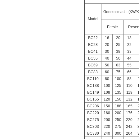
Gensetsmacht (KW/
Model
Eerste
Reser
BC22
16
20
18
BC28
20
25
22
BC41
30
38
33
BC55
40
50
44
BC69
50
63
55
BC83
60
75
66
BC110
80
100
88
BC138
100
125
110
BC149
108
135
119
BC165
120
150
132
BC206
150
188
165
BC220
160
200
176
BC275
200
250
220
BC303
220
275
242
BC330
240
300
264