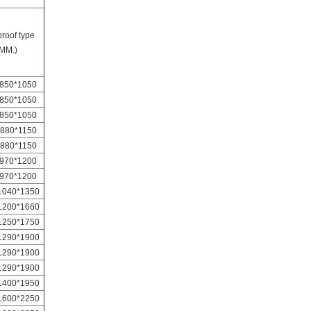
roof type
(MM.)
850*1050
850*1050
850*1050
880*1150
880*1150
970*1200
970*1200
1040*1350
1200*1660
1250*1750
1290*1900
1290*1900
1290*1900
1400*1950
1600*2250