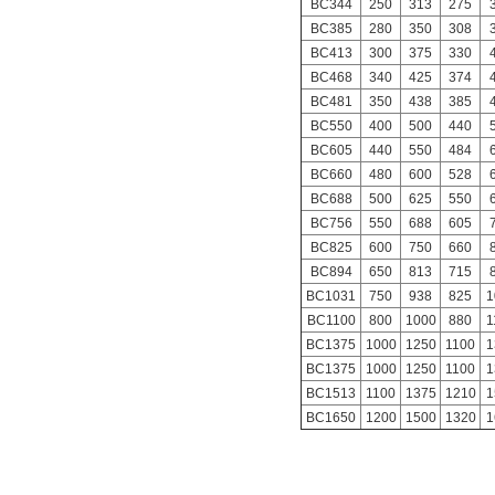
BC344
250
313
275
BC385
280
350
308
BC413
300
375
330
BC468
340
425
374
BC481
350
438
385
BC550
400
500
440
BC605
440
550
484
BC660
480
600
528
BC688
500
625
550
BC756
550
688
605
BC825
600
750
660
BC894
650
813
715
BC1031
750
938
825
1
BC1100
800
1000
880
1
BC1375
1000
1250
1100
1
BC1375
1000
1250
1100
1
BC1513
1100
1375
1210
1
BC1650
1200
1500
1320
1