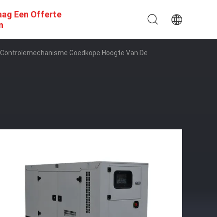
aag Een Offerte
n
et Controlemechanisme Goedkope Hoogte Van De