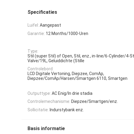
Specificaties
Luifel:
Aangepast
Garantie:
12 Months/1000-Uren
Type:
Stil (super Stil) of Open, Stil, enz., in-line/6-Cylinder/4-
Valve/19L, Geluiddichte (Stille
Controlebord:
LCD Digitale Vertoning, Diepzee, ComAp,
Diepzee/ComAp/Harsen/Smartgen 6110, Smartgen
Outputtype:
AC Enig/In drie stadia
Controlemechanisme:
Diepzee/Smartgen/enz.
Sollicitatie:
Indurstybank enz.
Basis informatie