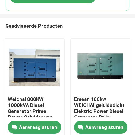
Geadviseerde Producten
Huis
Weichai 800KW
Emean 100kw
1000kVA Diesel
WEICHAI geluidsdicht
Generator Prime
Elektric Power Diesel
Producten
Power Geluidsarme
Generator Prijs
Diesel Generator Set
Generator Generator
Aanvraag sturen
Aanvraag sturen
50Hz 230V met
diesel
Video's