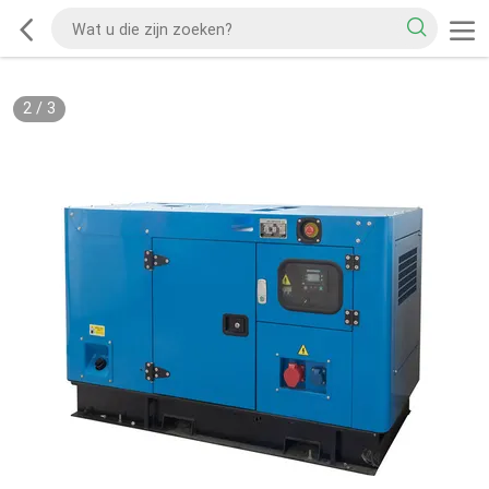
2
/
3