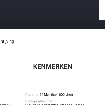
rijving
KENMERKEN
Garantie:
12 Months/1000-Uren
Configuratiescherm:
Stroke/4-
LCD Digitale Vertoning, Diepzee, ComAp,