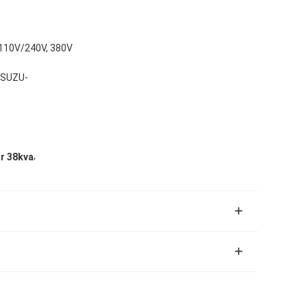
 110V/240V, 380V
 ISUZU-
,
or 38kva