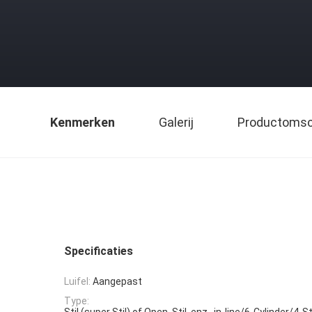
Kenmerken
Galerij
Productomsch
Specificaties
Luifel:
Aangepast
Type:
Stil (super Stil) of Open, Stil, enz., in-line/6-Cylinder/4-