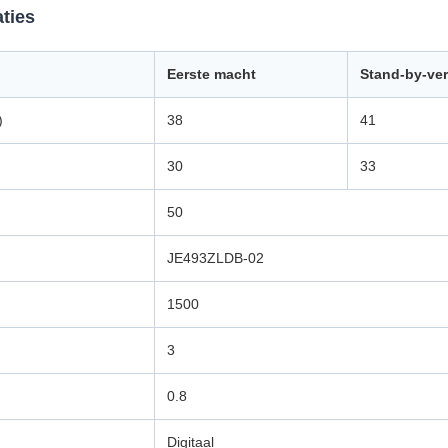
ties
Eerste macht
Stand-by-ve
)
38
41
30
33
50
JE493ZLDB-02
1500
3
0.8
Digitaal