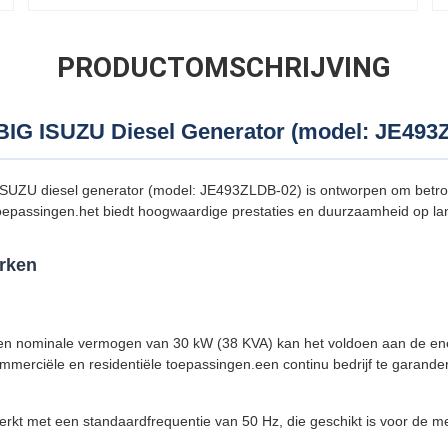
PRODUCTOMSCHRIJVING
G ISUZU Diesel Generator (model: JE493
ZU diesel generator (model: JE493ZLDB-02) is ontworpen om betro
oepassingen.het biedt hoogwaardige prestaties en duurzaamheid op lan
rken
n nominale vermogen van 30 kW (38 KVA) kan het voldoen aan de en
commerciële en residentiële toepassingen.een continu bedrijf te garande
rkt met een standaardfrequentie van 50 Hz, die geschikt is voor de me