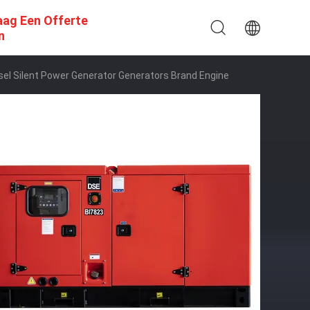
aag Een Offerte
n
sel Silent Power Generator Generators Brand Engine