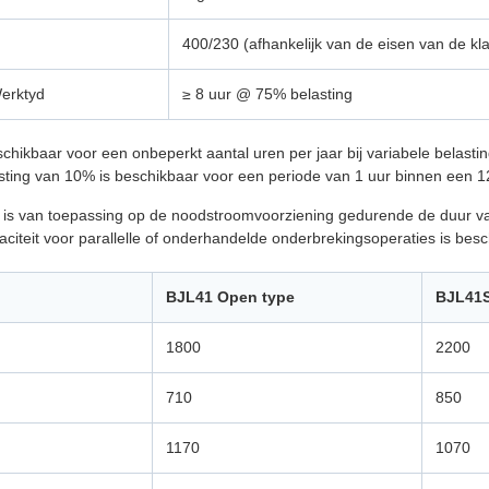
400/230 (afhankelijk van de eisen van de kla
Werktyd
≥ 8 uur @ 75% belasting
hikbaar voor een onbeperkt aantal uren per jaar bij variabele belasti
ing van 10% is beschikbaar voor een periode van 1 uur binnen een 12
is van toepassing op de noodstroomvoorziening gedurende de duur v
iteit voor parallelle of onderhandelde onderbrekingsoperaties is besch
BJL41 Open type
BJL41S 
1800
2200
710
850
1170
1070