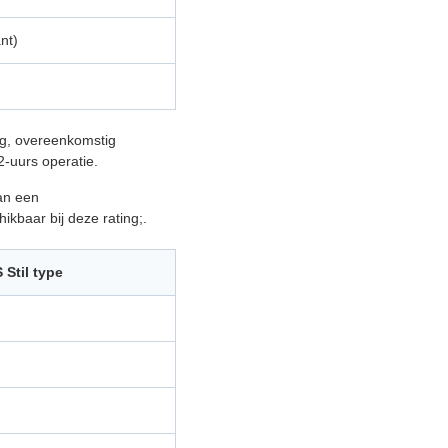
nt)
ng, overeenkomstig
-uurs operatie.
an een
ikbaar bij deze rating;.
Stil type