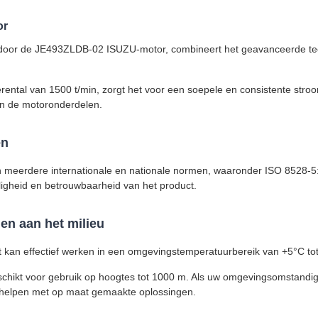
or
door de JE493ZLDB-02 ISUZU-motor, combineert het geavanceerde te
rental van 1500 t/min, zorgt het voor een soepele en consistente stro
van de motoronderdelen.
en
 meerdere internationale en nationale normen, waaronder ISO 8528-5:
iligheid en betrouwbaarheid van het product.
n aan het milieu
kan effectief werken in een omgevingstemperatuurbereik van +5°C to
schikt voor gebruik op hoogtes tot 1000 m. Als uw omgevingsomstandig
 helpen met op maat gemaakte oplossingen.