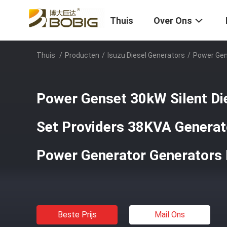
Thuis
Over Ons
Thuis
/
Producten
/
Isuzu Diesel Generators
/
Power Gen
Power Genset 30kW Silent Di
Set Providers 38KVA Generato
Power Generator Generators 
Beste Prijs
Mail Ons