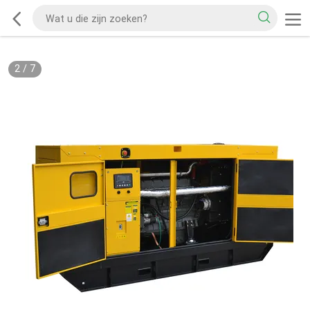
2
/
7