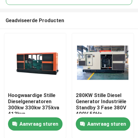
Geadviseerde Producten
Hoogwaardige Stille
280KW Stille Diesel
Huis
Dieselgeneratoren
Generator Industriële
300kw 330kw 375kva
Standby 3 Fase 380V
413kva
400V 50Hz
Producten
Watergekoelde
Professionele
Aanvraag sturen
Aanvraag sturen
Draagbare 3-Fase
Weerbestendige YTO
Dieselgenerator Set
Motor 24V DC
Video's