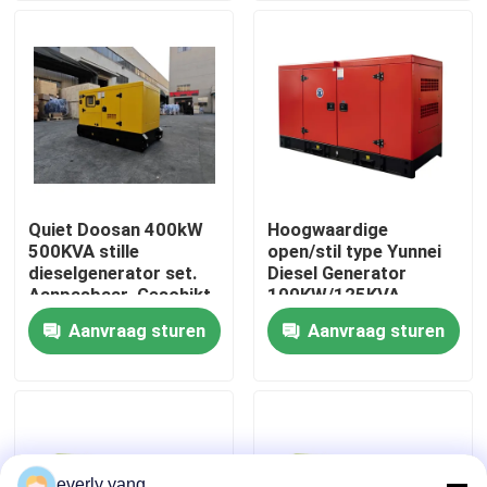
Ongeveer ons
Fabrieksreis
Kwaliteitscontrole
Quiet Doosan 400kW
Hoogwaardige
500KVA stille
open/stil type Yunnei
Verzoek om een Citaat
dieselgenerator set.
Diesel Generator
Aanpasbaar. Geschikt
100KW/125KVA
voor huishoudelijk,
Energievoorziening
Aanvraag sturen
Aanvraag sturen
Cummins-Diesel Generators
bouwwerk en
Waterkoeling
industrieel gebruik.
Perkins Diesel Generators
Fawde Diesel Generator
everly yang