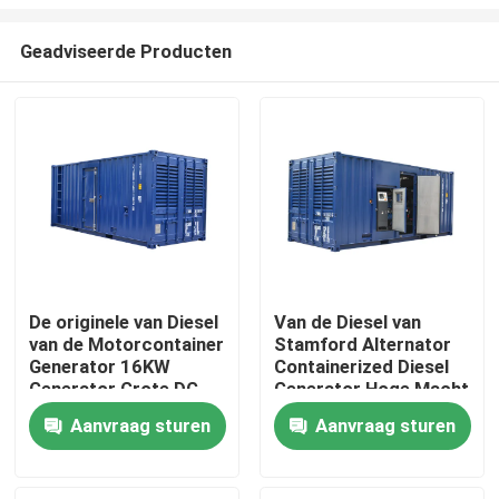
Geadviseerde Producten
De originele van Diesel
Van de Diesel van
van de Motorcontainer
Stamford Alternator
Huis
Generator 16KW
Containerized Diesel
Generator Grote DG
Generator Hoge Macht
aan 1500KW
Generator
Producten
Aanvraag sturen
Aanvraag sturen
Video's