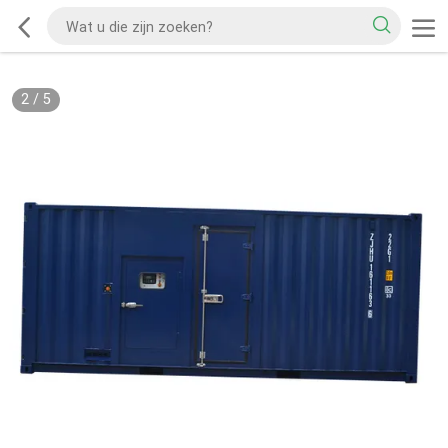
2
/
5