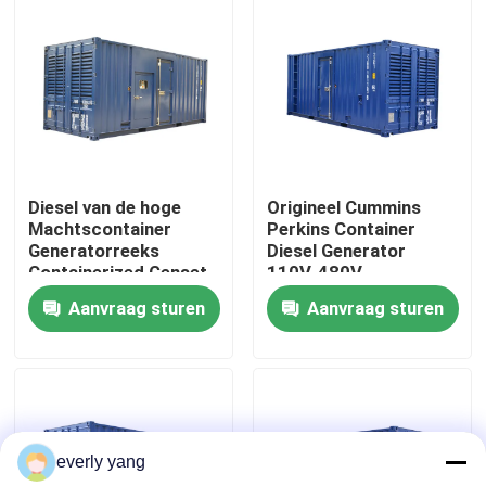
Ongeveer ons
Fabrieksreis
Kwaliteitscontrole
Diesel van de hoge
Origineel Cummins
Machtscontainer
Perkins Container
Generatorreeks
Diesel Generator
Verzoek om een Citaat
Containerized Genset
110V-480V
1200kw
Aanvraag sturen
Aanvraag sturen
Cummins-Diesel Generators
Perkins Diesel Generators
everly yang
Fawde Diesel Generator