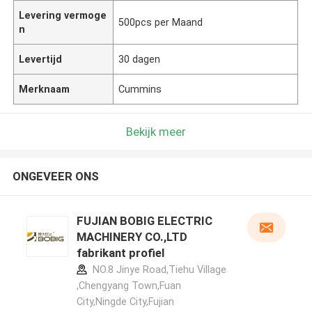
Levering vermoge
500pcs per Maand
n
Levertijd
30 dagen
Merknaam
Cummins
Bekijk meer
ONGEVEER ONS
FUJIAN BOBIG ELECTRIC
MACHINERY CO.,LTD
fabrikant profiel
NO.8 Jinye Road,Tiehu Village
,Chengyang Town,Fuan
City,Ningde City,Fujian